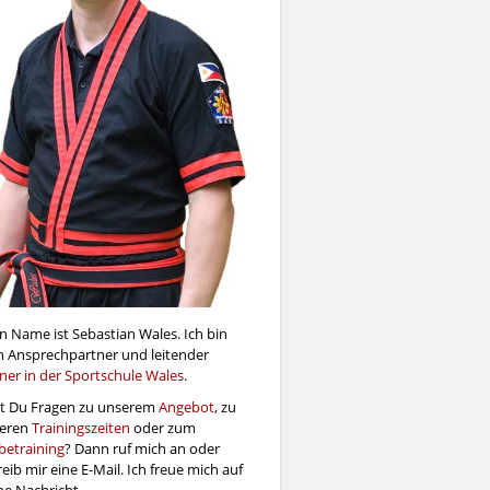
n Name ist Sebastian Wales. Ich bin
n Ansprechpartner und leitender
iner in der Sportschule Wales
.
t Du Fragen zu unserem
Angebot
, zu
eren
Trainingszeiten
oder zum
betraining
? Dann ruf mich an oder
eib mir eine E-Mail. Ich freue mich auf
ne Nachricht.