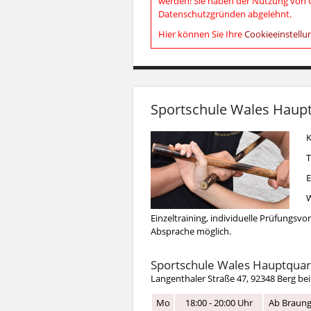
werden! Sie haben der Nutzung von C
Datenschutzgründen abgelehnt.
Hier können Sie Ihre
Cookieeinstell
Sportschule Wales Haupt
K
T
E
W
Einzeltraining, individuelle Prüfungsv
Absprache möglich.
Sportschule Wales Hauptquar
Langenthaler Straße 47, 92348 Berg b
Mo
18:00 - 20:00 Uhr
Ab Braung