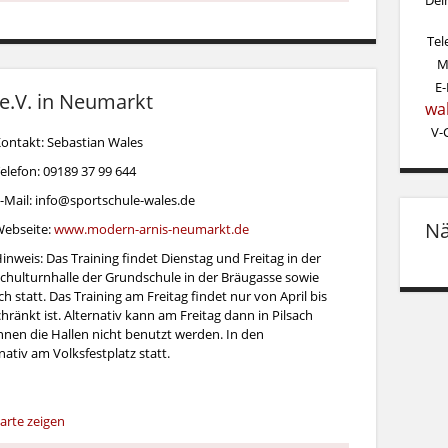
Tel
M
E-
e.V. in Neumarkt
wa
V-
ontakt: Sebastian Wales
elefon: 09189 37 99 644
-Mail: info@sportschule-wales.de
Nä
ebseite:
www.modern-arnis-neumarkt.de
inweis: Das Training findet Dienstag und Freitag in der
chulturnhalle der Grundschule in der Bräugasse sowie
statt. Das Training am Freitag findet nur von April bis
chränkt ist. Alternativ kann am Freitag dann in Pilsach
önnen die Hallen nicht benutzt werden. In den
ativ am Volksfestplatz statt.
arte zeigen