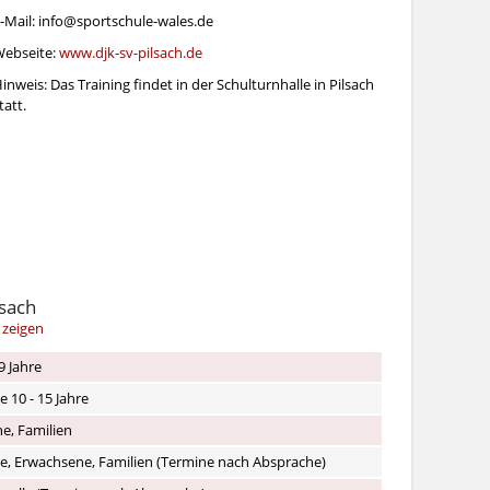
-Mail: info@sportschule-wales.de
ebseite:
www.djk-sv-pilsach.de
inweis: Das Training findet in der Schulturnhalle in Pilsach
tatt.
lsach
 zeigen
9 Jahre
e 10 - 15 Jahre
e, Familien
he, Erwachsene, Familien (Termine nach Absprache)