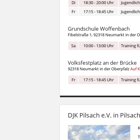
Di
18:30 - 20:00 Uhr
Jugendlich
Fr
17:15 - 18:45 Uhr
Jugendlich
Grundschule Woffenbach
Fibelstraße 1, 92318 Neumarkt in der 
Sa
10:00 - 13:00 Uhr
Training f
Volksfestplatz an der Brücke
92318 Neumarkt in der Oberpfalz
Auf K
Fr
17:15 - 18:45 Uhr
Training f
DJK Pilsach e.V. in Pilsac
K
T