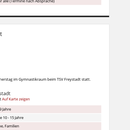
ür alle (Termine nach Absprache)
t
nnerstag im Gymnastikraum beim TSV Freystadt statt.
stadt
dt
Auf Karte zeigen
9 Jahre
e 10 - 15 Jahre
e, Familien