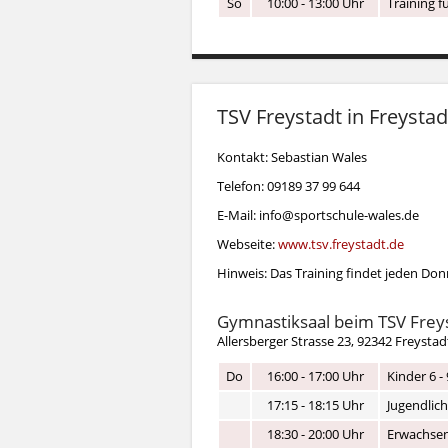
So
10:00 - 13:00 Uhr
Training f
TSV Freystadt in Freystad
Kontakt: Sebastian Wales
Telefon: 09189 37 99 644
E-Mail: info@sportschule-wales.de
Webseite:
www.tsv.freystadt.de
Hinweis: Das Training findet jeden Do
Gymnastiksaal beim TSV Frey
Allersberger Strasse 23, 92342 Freysta
Do
16:00 - 17:00 Uhr
Kinder 6 - 
17:15 - 18:15 Uhr
Jugendlich
18:30 - 20:00 Uhr
Erwachsen