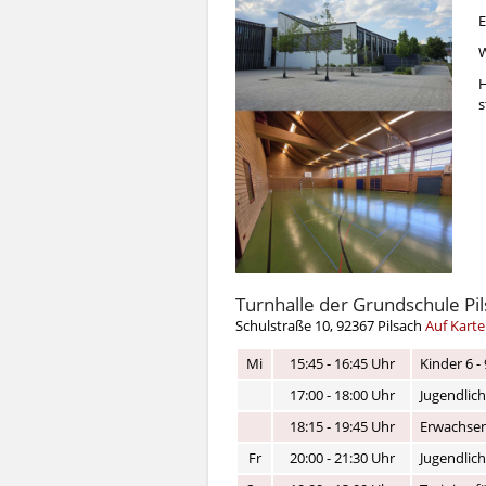
E
W
H
s
Turnhalle der Grundschule Pi
Schulstraße 10, 92367 Pilsach
Auf Karte
Mi
15:45 - 16:45 Uhr
Kinder 6 - 
17:00 - 18:00 Uhr
Jugendlich
18:15 - 19:45 Uhr
Erwachsen
Fr
20:00 - 21:30 Uhr
Jugendlic