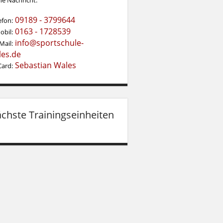
09189 - 3799644
efon:
0163 - 1728539
obil:
info@sportschule-
Mail:
les.de
Sebastian Wales
Card:
chste Trainingseinheiten