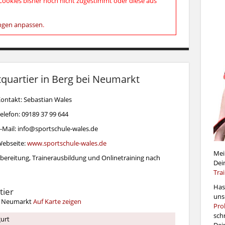
ookies bisher noch nicht zugestimmt oder diese aus
ungen anpassen
.
quartier in Berg bei Neumarkt
ontakt: Sebastian Wales
elefon: 09189 37 99 644
-Mail: info@sportschule-wales.de
ebseite:
www.sportschule-wales.de
Mei
orbereitung, Trainerausbildung und Onlinetraining nach
Dei
Tra
Has
tier
uns
ei Neumarkt
Auf Karte zeigen
Pro
schr
urt
Dei