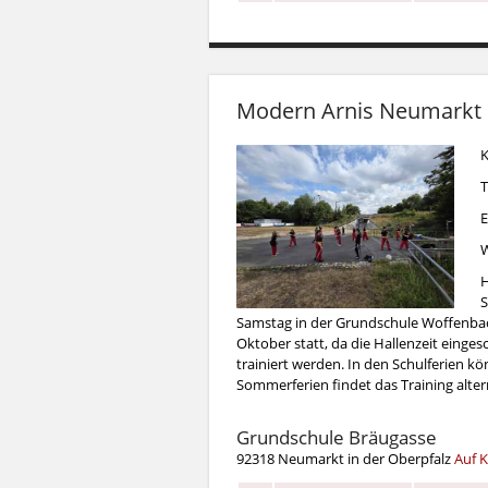
Modern Arnis Neumarkt 
K
T
E
W
H
S
Samstag in der Grundschule Woffenbach 
Oktober statt, da die Hallenzeit einges
trainiert werden. In den Schulferien k
Sommerferien findet das Training altern
Grundschule Bräugasse
92318 Neumarkt in der Oberpfalz
Auf K