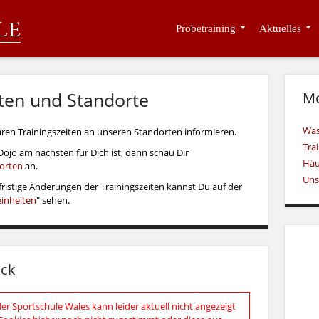
le
Probetraining
Aktuelles
iten und Standorte
Mo
Was
ären Trainingszeiten an unseren Standorten informieren.
Tra
Dojo am nächsten für Dich ist, dann schau Dir
Häu
dorten
an.
Uns
fristige Änderungen der Trainingszeiten kannst Du auf der
einheiten
" sehen.
ick
r Sportschule Wales kann leider aktuell nicht angezeigt