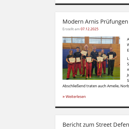
Modern Arnis Prüfungen 
Erstellt am
07.12.2025
A
W
E
L
S
m
J
S
Abschließend traten auch Amelie, Norbe
»
Weiterlesen
Bericht zum Street Defe