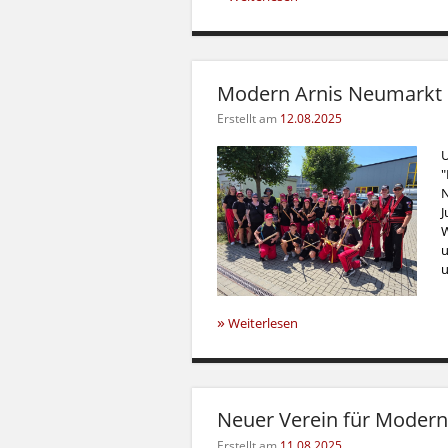
Modern Arnis Neumarkt e
Erstellt am
12.08.2025
U
"
N
J
W
u
u
»
Weiterlesen
Neuer Verein für Modern
Erstellt am
11.08.2025