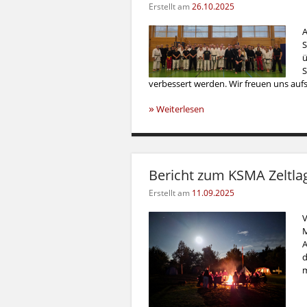
Erstellt am
26.10.2025
A
S
ü
S
verbessert werden. Wir freuen uns aufs
»
Weiterlesen
Bericht zum KSMA Zeltla
Erstellt am
11.09.2025
V
M
A
d
m