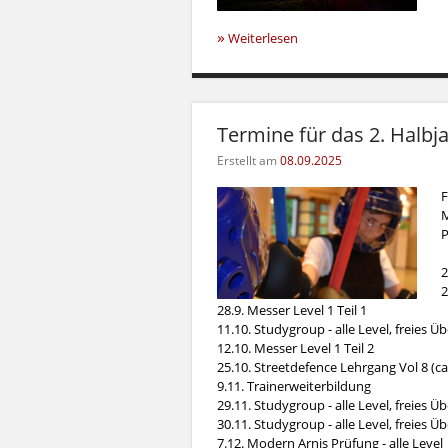
»
Weiterlesen
Termine für das 2. Halbj
Erstellt am
08.09.2025
F
M
P
2
2
28.9. Messer Level 1 Teil 1
11.10. Studygroup - alle Level, freies Ü
12.10. Messer Level 1 Teil 2
25.10. Streetdefence Lehrgang Vol 8 (ca
9.11. Trainerweiterbildung
29.11. Studygroup - alle Level, freies Ü
30.11. Studygroup - alle Level, freies Ü
7.12. Modern Arnis Prüfung - alle Level