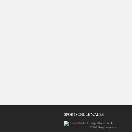
SPORTSCHULE WALES
Langenthaler Str. 47
92348 Berg-Langenthal